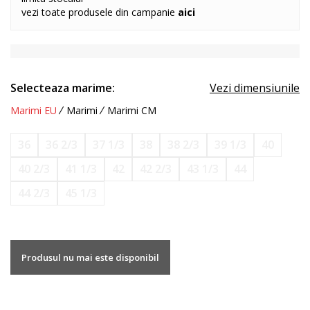
vezi toate produsele din campanie
aici
Selecteaza marime:
Vezi dimensiunile
Marimi EU
Marimi
Marimi CM
36
36 2/3
37 1/3
38
38 2/3
39 1/3
40
40 2/3
41 1/3
42
42 2/3
43 1/3
44
44 2/3
45 1/3
Produsul nu mai este disponibil