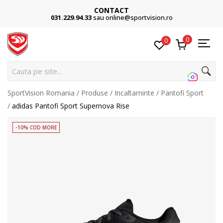
CONTACT
031.229.94.33
sau online@sportvision.ro
0
0
Cauta pe site...
SportVision Romania
Produse
Incaltaminte
Pantofi Sport
adidas Pantofi Sport Supernova Rise
-10% COD MORE