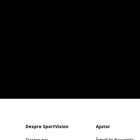
Despre SportVision
Ajutor
Despre noi
Întrebări frecvente