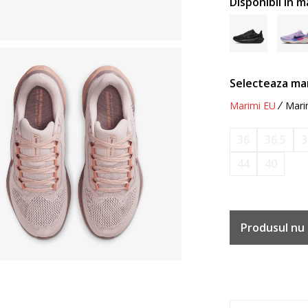
Disponibil in m
Selecteaza ma
Marimi EU
Mari
36
36.5
3
44
40
Produsul nu 