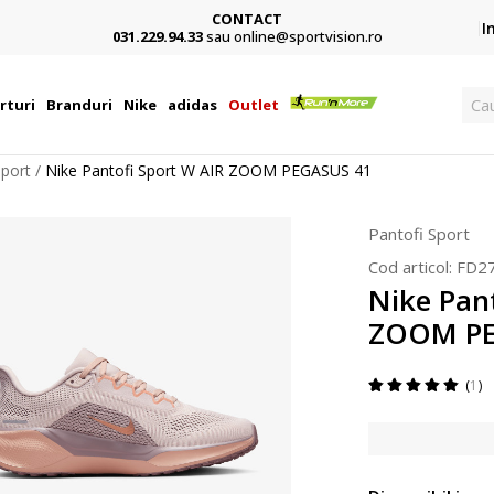
CONTACT
Card,
I
031.229.94.33
sau online@sportvision.ro
Cau
rturi
Branduri
Nike
adidas
Outlet
Sport
Nike Pantofi Sport W AIR ZOOM PEGASUS 41
Pantofi Sport
Cod articol:
FD2
Nike Pan
ZOOM PE
1