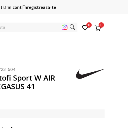
Cumpără acum, plateste mai târziu
ntră în cont
Înregistrează-te
3 rate fără dobândă fără card de credit cu Klarna
pen
0
0
ta pe si
723-604
tofi Sport W AIR
GASUS 41