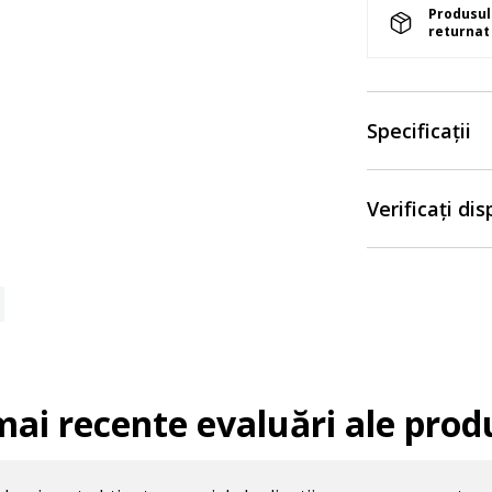
Produsul 
returnat 
Specificații
Verificați di
mai recente evaluări ale prod