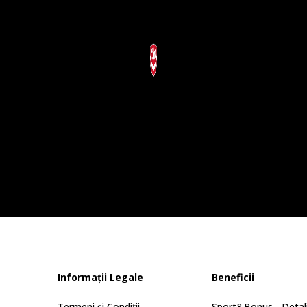
Informații Legale
Beneficii
Termeni și Condiții
Sport&Bonus - Detali