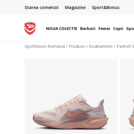
PLATA CU CARDUL
Starea comenzii
Magazine
Sport&Bonus
Plateste cu cardul in siguranta prin WSPay - Visa, Master
 Lei
Maestro
NOUA COLECTIE
Barbati
Femei
Copii
Spo
SportVision Romania
Produse
Incaltaminte
Pantofi 