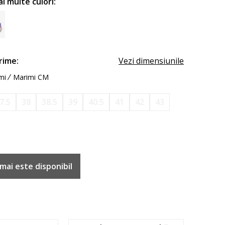
ai multe culori:
rime:
Vezi dimensiunile
mi
Marimi CM
7.5
38
38.5
39
40.5
41
42
43
mai este disponibil