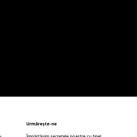
Urmărește-ne
Împărtășim secretele noastre cu tine!
i