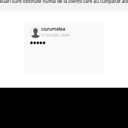
luari sunt obtinute numai de la clientii care au cumparat ac
ciurumelea
17.04.2026. 19:09