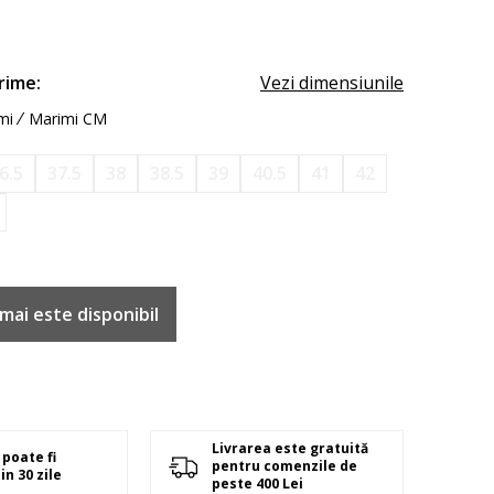
rime:
Vezi dimensiunile
mi
Marimi CM
6.5
37.5
38
38.5
39
40.5
41
42
mai este disponibil
Livrarea este gratuită
poate fi
pentru comenzile de
in 30 zile
peste 400 Lei