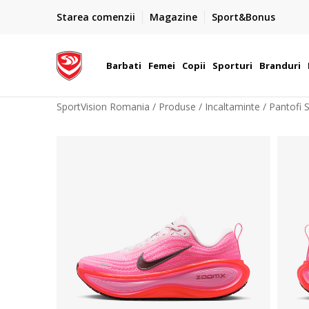
PLATA CU CARDUL
Starea comenzii
Magazine
Sport&Bonus
Plateste cu cardul in siguranta prin WSPay - Visa, Master
 Lei
Maestro
Barbati
Femei
Copii
Sporturi
Branduri
SportVision Romania
Produse
Incaltaminte
Pantofi 