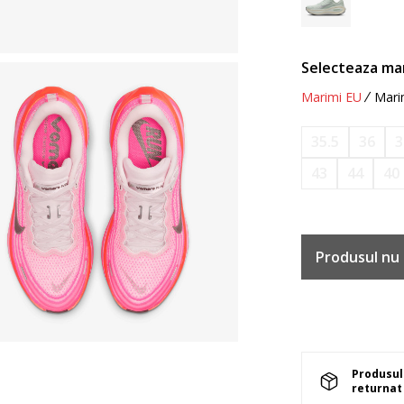
Selecteaza ma
Marimi EU
Mari
35.5
36
3
43
44
40
Produsul nu 
Produsul 
returnat 