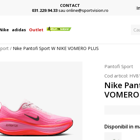
CONTACT
Card,
I
031.229.94.33
sau online@sportvision.ro
Ca
Nike
adidas
Outlet
Sport
Nike Pantofi Sport W NIKE VOMERO PLUS
Pantofi Sport
Cod articol:
HV8
Nike Pan
VOMERO
Disponibil in m