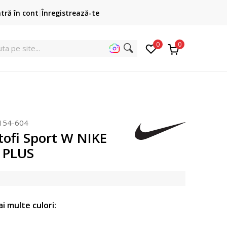
Cumpără acum, plateste mai târziu
ntră în cont
Înregistrează-te
3 rate fără dobândă fără card de credit cu Klarna
pen
0
0
154-604
tofi Sport W NIKE
 PLUS
ai multe culori: