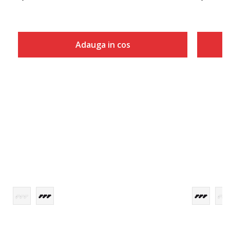
Adauga in cos
Marime
Adauga in cos
S
M
L
XL