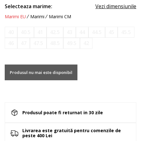
Selecteaza marime:
Vezi dimensiunile
Marimi EU
Marimi
Marimi CM
40
40.5
41
42.5
43
44
44.5
45
45.5
46
47
47.5
48.5
49.5
42
Produsul nu mai este disponibil
Produsul poate fi returnat in 30 zile
Livrarea este gratuită pentru comenzile de
peste 400 Lei