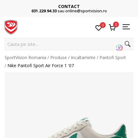
CONTACT
031.229.94.33
sau online@sportvision.ro
0
0
Cauta pe site...
SportVision Romania
Produse
Incaltaminte
Pantofi Sport
Nike Pantofi Sport Air Force 1 '07