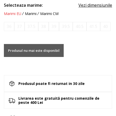
Selecteaza marime:
Vezi dimensiunile
Marimi EU
Marimi
Marimi CM
36
37
37.5
38
39
39.5
40.5
41.5
40
Produsul nu mai este disponibil
Produsul poate fi returnat in 30 zile
Livrarea este gratuită pentru comenzile de
peste 400 Lei