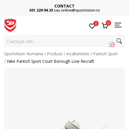
CONTACT
031.229.94.33
sau online@sportvision.ro
0
0
Cauta pe site...
SportVision Romania
Produse
Incaltaminte
Pantofi Sport
Nike Pantofi Sport Court Borough Low Recraft