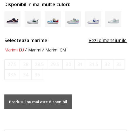
Disponibil in mai multe culori:
Selecteaza marime:
Vezi dimensiunile
Marimi EU
Marimi
Marimi CM
27.5
28
28.5
29.5
30
31
31.5
32
33
33.5
34
35
Produsul nu mai este disponibil