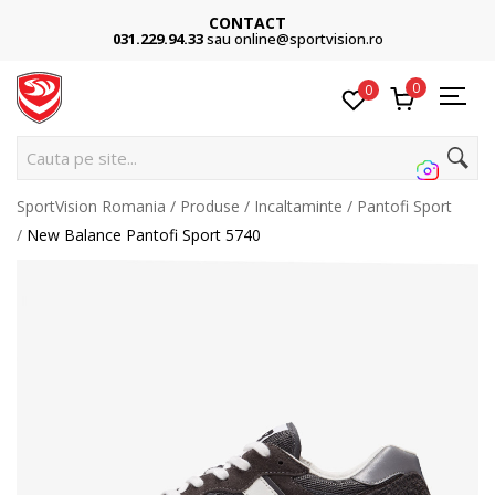
CONTACT
031.229.94.33
sau online@sportvision.ro
0
0
Cauta pe site...
SportVision Romania
Produse
Incaltaminte
Pantofi Sport
New Balance Pantofi Sport 5740