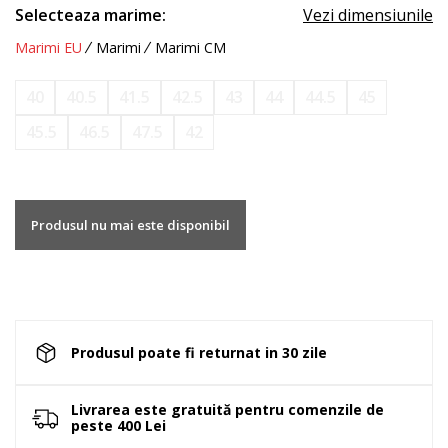
Selecteaza marime:
Vezi dimensiunile
Marimi EU
Marimi
Marimi CM
40
40.5
41.5
42.5
43
44
44.5
45
45.5
46.5
47.5
42
Produsul nu mai este disponibil
Produsul poate fi returnat in 30 zile
Livrarea este gratuită pentru comenzile de
peste 400 Lei