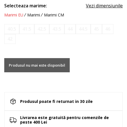
Selecteaza marime:
Vezi dimensiunile
Marimi EU
Marimi
Marimi CM
40.5
41.5
42.5
43.5
44
44.5
45
46
42
Produsul nu mai este disponibil
Produsul poate fi returnat in 30 zile
Livrarea este gratuită pentru comenzile de
peste 400 Lei