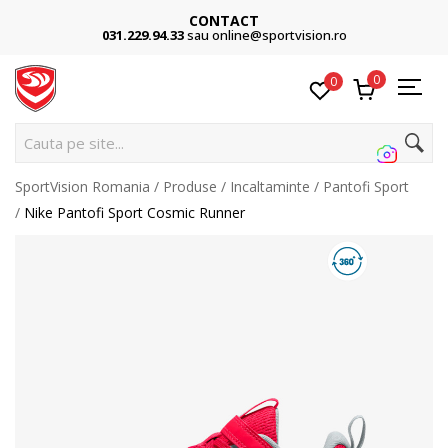
CONTACT
031.229.94.33
sau online@sportvision.ro
0
0
Cauta pe site...
SportVision Romania
Produse
Incaltaminte
Pantofi Sport
Nike Pantofi Sport Cosmic Runner