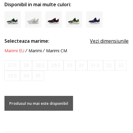
Disponibil in mai multe culori:
Selecteaza marime:
Vezi dimensiunile
Marimi EU
Marimi
Marimi CM
27.5
28
28.5
29.5
30
31
31.5
32
33
33.5
34
35
Produsul nu mai este disponibil