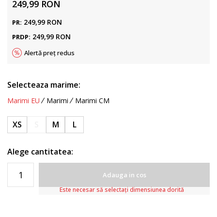
249,99
RON
249,99
RON
PR:
249,99
RON
PRDP:
Alertă preț redus
Selecteaza marime:
Marimi EU
Marimi
Marimi CM
XS
S
M
L
Alege cantitatea:
Adauga in cos
Este necesar să selectați dimensiunea dorită