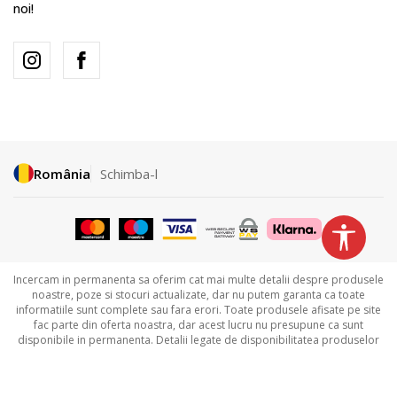
noi!
România
Schimba-l
Incercam in permanenta sa oferim cat mai multe detalii despre produsele
noastre, poze si stocuri actualizate, dar nu putem garanta ca toate
informatiile sunt complete sau fara erori. Toate produsele afisate pe site
fac parte din oferta noastra, dar acest lucru nu presupune ca sunt
disponibile in permanenta. Detalii legate de disponibilitatea produselor
puteti obtine contactandu-ne la
031.229.94.33 sau
031.606.00.35.
©2026
www.sportvision.ro
,
NB SOFT
. Toate drepturile rezervate.