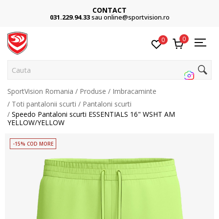
CONTACT
031.229.94.33
sau online@sportvision.ro
0
0
Cauta pe
SportVision Romania
Produse
Imbracaminte
Toti pantalonii scurti
Pantaloni scurti
Speedo Pantaloni scurti ESSENTIALS 16" WSHT AM
YELLOW/YELLOW
-15% COD MORE