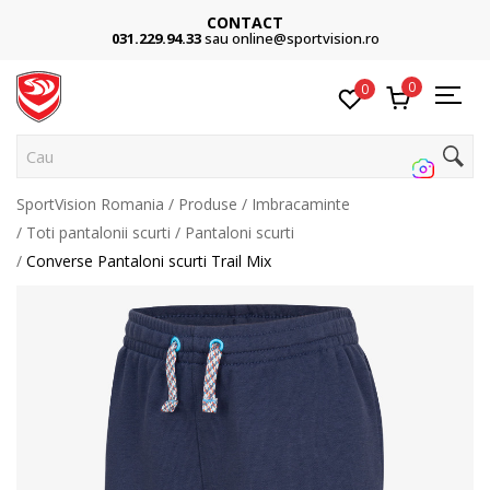
CONTACT
031.229.94.33
sau online@sportvision.ro
0
0
Cauta
SportVision Romania
Produse
Imbracaminte
Toti pantalonii scurti
Pantaloni scurti
Converse Pantaloni scurti Trail Mix