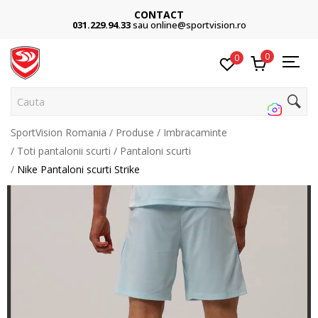
CONTACT
031.229.94.33
sau online@sportvision.ro
0
0
Cauta p
SportVision Romania
Produse
Imbracaminte
Toti pantalonii scurti
Pantaloni scurti
Nike Pantaloni scurti Strike