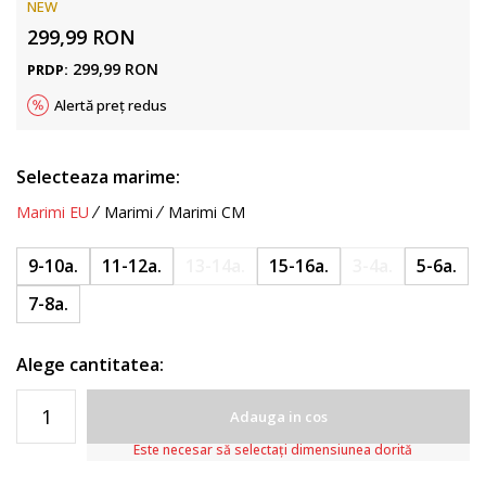
NEW
299,99
RON
299,99
RON
PRDP:
Alertă preț redus
Selecteaza marime:
Marimi EU
Marimi
Marimi CM
9-10a.
11-12a.
13-14a.
15-16a.
3-4a.
5-6a.
7-8a.
Alege cantitatea:
Adauga in cos
Este necesar să selectați dimensiunea dorită