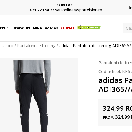
CONTACT
Card,
I
031.229.94.33
sau online@sportvision.ro
Ca
rturi
Branduri
Nike
adidas
Outlet
ntalonii
Pantaloni de trening
adidas Pantaloni de trening ADI365//
Pantaloni de tre
Cod articol:
KE6
adidas Pa
ADI365//
324,99
R
324,99
PRDP: