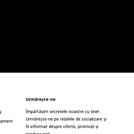
Urmărește-ne
Împărtășim secretele noastre cu tine!
i
Urmărește-ne pe rețelele de socializare și
lament
fii informat despre oferte, promoții și
produse noi!