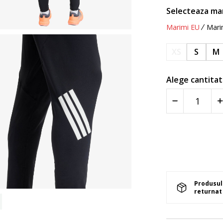
Selecteaza ma
Marimi EU
Mari
XS
S
M
Alege cantitat
Produsul 
returnat 