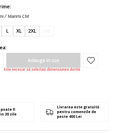
rime:
mi
Marimi CM
L
XL
2XL
3XL
ea:
Adauga in cos
Este necesar să selectați dimensiunea dorită
Livrarea este gratuită
poate fi
pentru comenzile de
in 30 zile
peste 400 Lei