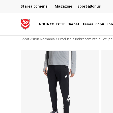
PLATA CU CARDUL
Starea comenzii
Magazine
Sport&Bonus
Plateste cu cardul in siguranta prin WSPay - Visa, Master
 Lei
Maestro
NOUA COLECTIE
Barbati
Femei
Copii
Spo
SportVision Romania
Produse
Imbracaminte
Toti pa