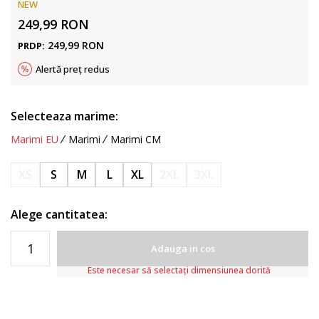
NEW
249,99
RON
249,99
RON
PRDP:
Alertă preț redus
Selecteaza marime:
Marimi EU
Marimi
Marimi CM
XS
S
M
L
XL
2XL
3XL
Alege cantitatea:
Adauga in cos
Este necesar să selectați dimensiunea dorită