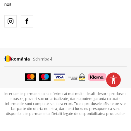
noi!
România
Schimba-l
Incercam in permanenta sa oferim cat mai multe detalii despre produsele
noastre, poze si stocuri actualizate, dar nu putem garanta ca toate
informatiile sunt complete sau fara erori. Toate produsele afisate pe site
fac parte din oferta noastra, dar acest lucru nu presupune ca sunt
disponibile in permanenta. Detalii legate de disponibilitatea produselor
puteti obtine contactandu-ne la
031.229.94.33 sau
031.606.00.35.
©2026
www.sportvision.ro
,
NB SOFT
. Toate drepturile rezervate.