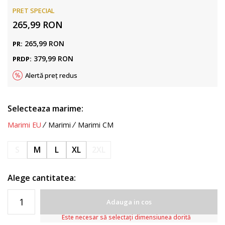
PRET SPECIAL
265,99
RON
265,99
RON
PR:
379,99
RON
PRDP:
Alertă preț redus
Selecteaza marime:
Marimi EU
Marimi
Marimi CM
S
M
L
XL
2XL
Alege cantitatea:
Adauga in cos
Este necesar să selectați dimensiunea dorită