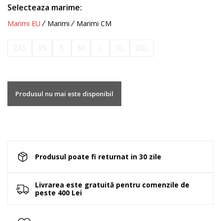
Selecteaza marime:
Marimi EU
Marimi
Marimi CM
2XS
XS
S
M
L
XL
2XL
Produsul nu mai este disponibil
Produsul poate fi returnat in 30 zile
Livrarea este gratuită pentru comenzile de
peste 400 Lei