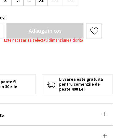
S
M
L
XL
2XL
3XL
ea:
Adauga in cos
Este necesar să selectați dimensiunea dorită
Livrarea este gratuită
poate fi
pentru comenzile de
in 30 zile
peste 400 Lei
us