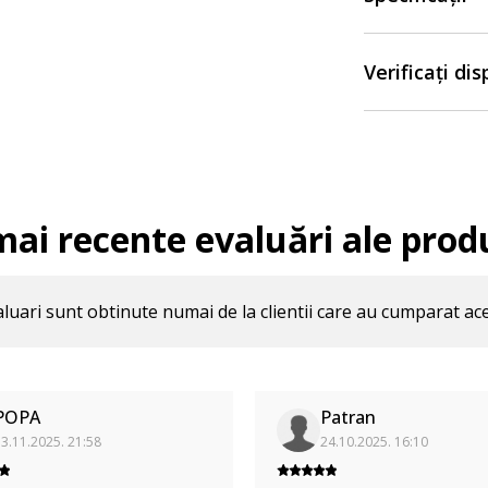
Verificați di
mai recente evaluări ale prod
luari sunt obtinute numai de la clientii care au cumparat ac
POPA
Patran
3.11.2025. 21:58
24.10.2025. 16:10