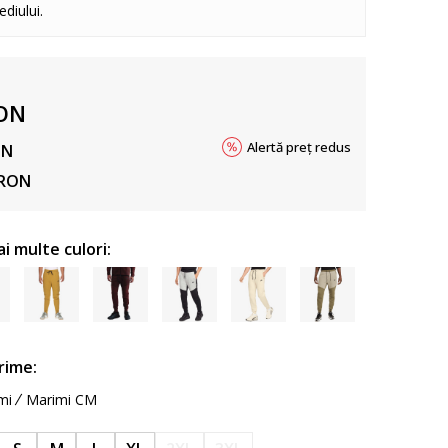
diului.
ON
Alertă preț redus
ON
RON
ai multe culori:
rime:
mi
Marimi CM