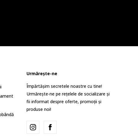
Urmărește-ne
Împărtășim secretele noastre cu tine!
i
Urmărește-ne pe rețelele de socializare și
lament
fii informat despre oferte, promoții și
produse noi!
dobândă