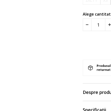
2XLTT
XS
Alege cantitat
Produsul 
returnat 
Despre prod
Specificații