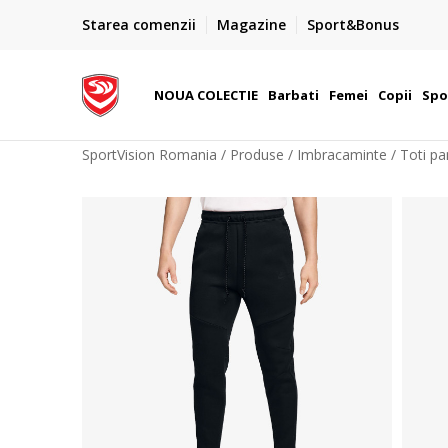
PLATA CU CARDUL
Starea comenzii
Magazine
Sport&Bonus
Plateste cu cardul in siguranta prin WSPay - Visa, Master
 Lei
Maestro
NOUA COLECTIE
Barbati
Femei
Copii
Spo
SportVision Romania
Produse
Imbracaminte
Toti pa