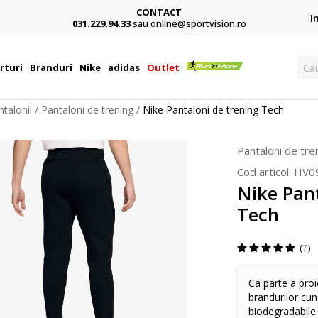
CONTACT
Card,
I
031.229.94.33
sau online@sportvision.ro
Ca
rturi
Branduri
Nike
adidas
Outlet
ntalonii
Pantaloni de trening
Nike Pantaloni de trening Tech
Pantaloni de tre
Cod articol:
HV0
Nike Pant
Tech
7
Ca parte a proi
brandurilor cun
biodegradabile 