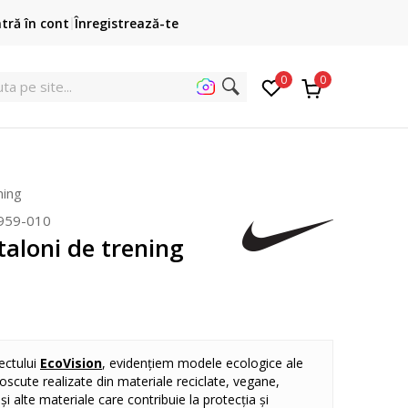
Cumpără acum, plateste mai târziu
ntră în cont
Înregistrează-te
3 rate fără dobândă fără card de credit cu Klarna
pen
0
0
u
ning
959-010
aloni de trening
ectului
EcoVision
, evidențiem modele ecologice ale
oscute realizate din materiale reciclate, vegane,
și alte materiale care contribuie la protecția și