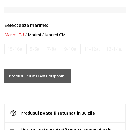
Selecteaza marime:
Marimi EU
Marimi
Marimi CM
15-16a.
5-6a.
7-8a.
9-10a.
11-12a.
13-14a.
Produsul nu mai este disponibil
Produsul poate fi returnat in 30 zile
Livrarea este gratuită pentru comenzile de