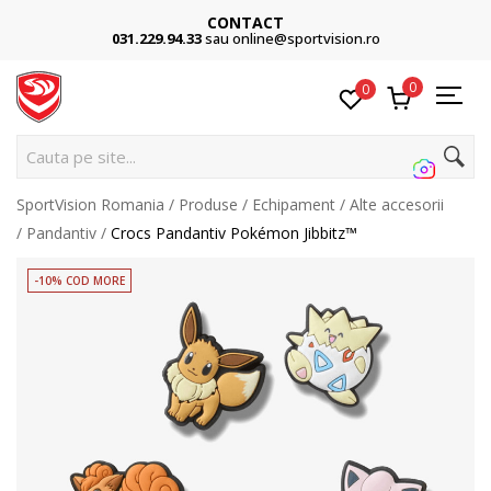
CONTACT
031.229.94.33
sau online@sportvision.ro
0
0
Cauta pe site...
SportVision Romania
Produse
Echipament
Alte accesorii
Pandantiv
Crocs Pandantiv Pokémon Jibbitz™
-10% COD MORE