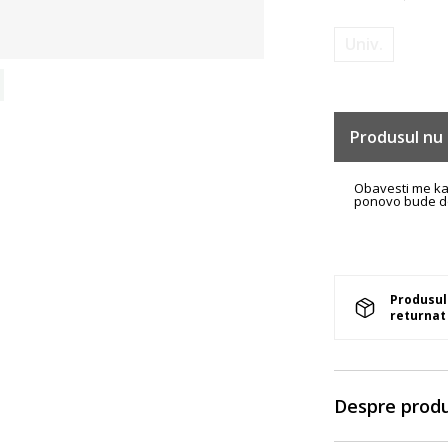
Univ.
Produsul nu 
Obavesti me k
ponovo bude d
Produsul 
returnat 
Despre prod