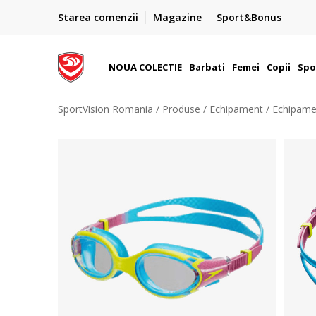
PLATA CU CARDUL
Starea comenzii
Magazine
Sport&Bonus
Plateste cu cardul in siguranta prin WSPay - Visa, Master
 Lei
Maestro
NOUA COLECTIE
Barbati
Femei
Copii
Spo
SportVision Romania
Produse
Echipament
Echipame