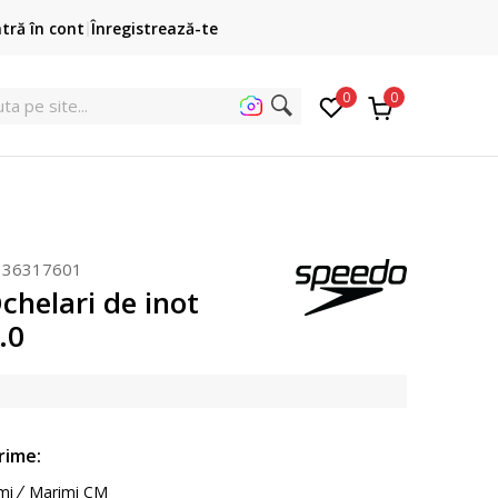
Cumpără acum, plateste mai târziu
ntră în cont
Înregistrează-te
3 rate fără dobândă fără card de credit cu Klarna
pen
0
0
336317601
chelari de inot
.0
rime:
mi
Marimi CM