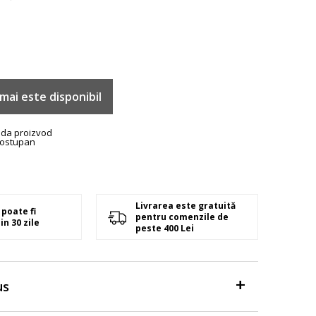
mai este disponibil
ada proizvod
ostupan
Livrarea este gratuită
poate fi
pentru comenzile de
in 30 zile
peste 400 Lei
us