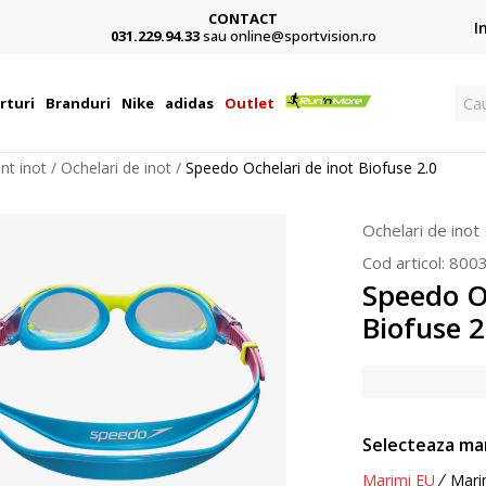
CONTACT
Card,
I
031.229.94.33
sau online@sportvision.ro
Ca
rturi
Branduri
Nike
adidas
Outlet
nt inot
Ochelari de inot
Speedo Ochelari de inot Biofuse 2.0
Ochelari de inot
Cod articol:
800
Speedo O
Biofuse 2
Selecteaza ma
Marimi EU
Mari