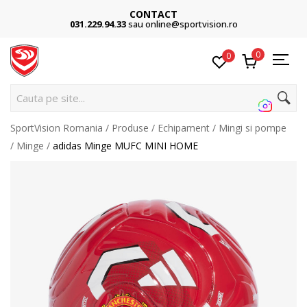
CONTACT
031.229.94.33
sau online@sportvision.ro
0
0
Cauta pe site...
SportVision Romania
Produse
Echipament
Mingi si pompe
Minge
adidas Minge MUFC MINI HOME