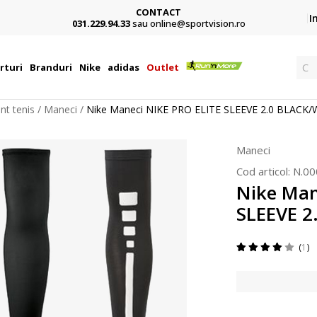
CONTACT
Card,
I
031.229.94.33
sau online@sportvision.ro
Ca
rturi
Branduri
Nike
adidas
Outlet
nt tenis
Maneci
Nike Maneci NIKE PRO ELITE SLEEVE 2.0 BLACK
Maneci
Cod articol:
N.00
Nike Man
SLEEVE 
1