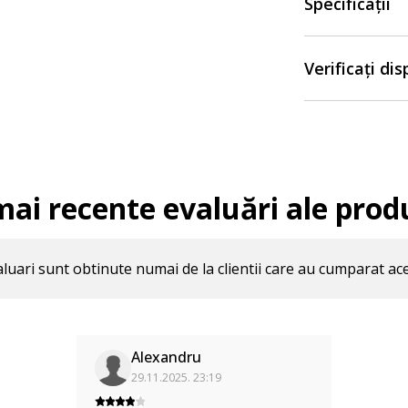
Specificații
Verificați di
mai recente evaluări ale prod
luari sunt obtinute numai de la clientii care au cumparat ac
Alexandru
29.11.2025. 23:19