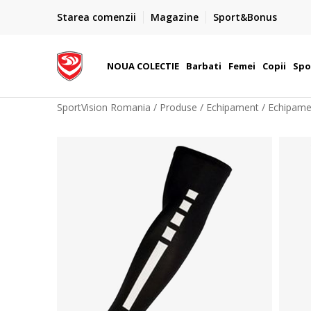
PLATA CU CARDUL
Starea comenzii
Magazine
Sport&Bonus
Plateste cu cardul in siguranta prin WSPay - Visa, Master
 Lei
Maestro
NOUA COLECTIE
Barbati
Femei
Copii
Spo
SportVision Romania
Produse
Echipament
Echipame