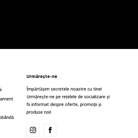
Urmărește-ne
Împărtășim secretele noastre cu tine!
i
Urmărește-ne pe rețelele de socializare și
lament
fii informat despre oferte, promoții și
produse noi!
dobândă