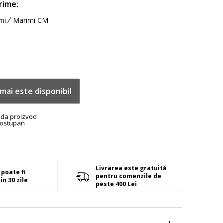
rime:
mi
Marimi CM
mai este disponibil
ada proizvod
ostupan
Livrarea este gratuită
poate fi
pentru comenzile de
in 30 zile
peste 400 Lei