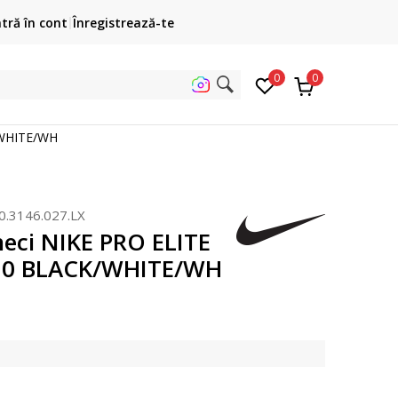
Cumpără acum, plateste mai târziu
ntră în cont
Înregistrează-te
3 rate fără dobândă fără card de credit cu Klarna
pen
0
0
uta
/WHITE/WH
0.3146.027.LX
eci NIKE PRO ELITE
2.0 BLACK/WHITE/WH