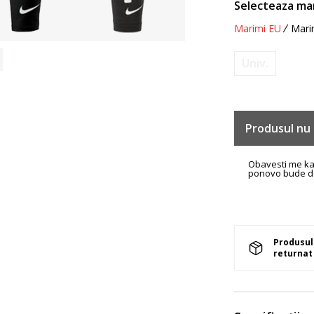
Selecteaza ma
Marimi EU
Mari
Univ.
Produsul nu 
Obavesti me k
ponovo bude d
Produsul 
returnat 