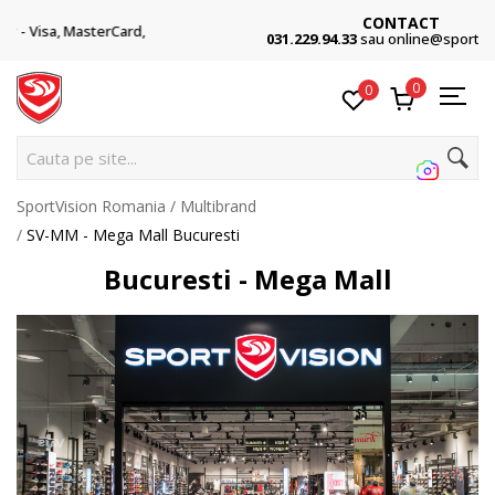
CONTACT
rd,
031.229.94.33
sau online@sportvision.ro
0
0
Cauta pe site...
SportVision Romania
Multibrand
SV-MM - Mega Mall Bucuresti
Bucuresti - Mega Mall