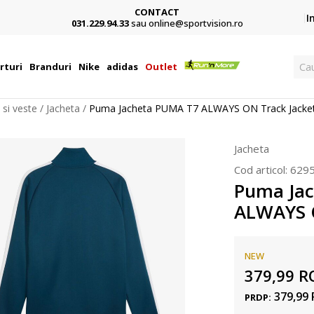
CONTACT
Card,
I
031.229.94.33
sau online@sportvision.ro
Ca
rturi
Branduri
Nike
adidas
Outlet
 si veste
Jacheta
Puma Jacheta PUMA T7 ALWAYS ON Track Jacke
Jacheta
Cod articol:
629
Puma Ja
ALWAYS O
NEW
379,99
R
379,99
PRDP: