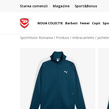
PLATA CU CARDUL
Starea comenzii
Magazine
Sport&Bonus
Plateste cu cardul in siguranta prin WSPay - Visa, Master
 Lei
Maestro
NOUA COLECTIE
Barbati
Femei
Copii
Spo
SportVision Romania
Produse
Imbracaminte
Jachete