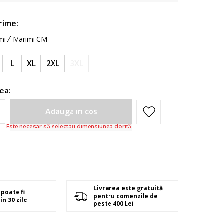
rime:
mi
Marimi CM
L
XL
2XL
3XL
ea:
Adauga in cos
Este necesar să selectați dimensiunea dorită
Livrarea este gratuită
poate fi
pentru comenzile de
in 30 zile
peste 400 Lei