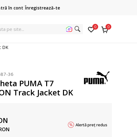
Cumpără acum, plateste mai târziu
ntră în cont
Înregistrează-te
3 rate fără dobândă fără card de credit cu Klarna
pen
0
0
uta
t DK
587-36
cheta PUMA T7
N Track Jacket DK
ON
Alertă preț redus
RON