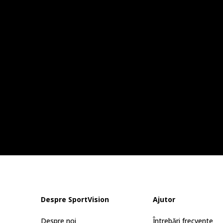
Despre SportVision
Ajutor
Despre noi
Întrebări frecvente