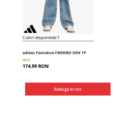
Culori disponibile:
1
adidas Pantaloni FIREBIRD DEN TP
NEW
174,99
RON
Adauga in cos
Marime
Adauga in cos
104