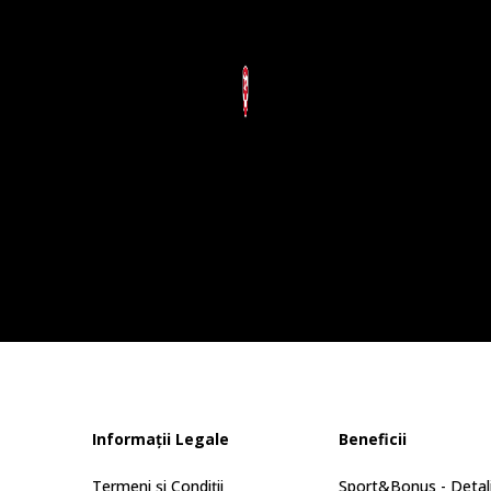
Informații Legale
Beneficii
Termeni și Condiții
Sport&Bonus - Detali