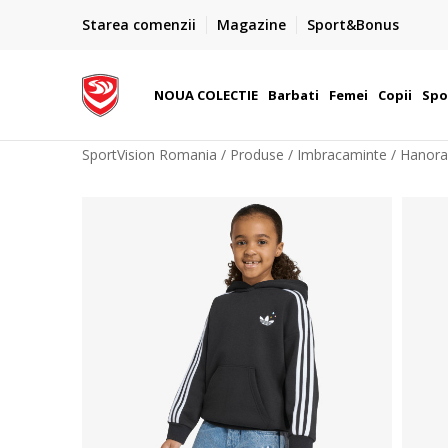
PLATA CU CARDUL
Starea comenzii
Magazine
Sport&Bonus
Plateste cu cardul in siguranta prin WSPay - Visa, Master
 Lei
Maestro
NOUA COLECTIE
Barbati
Femei
Copii
Spo
SportVision Romania
Produse
Imbracaminte
Hanora