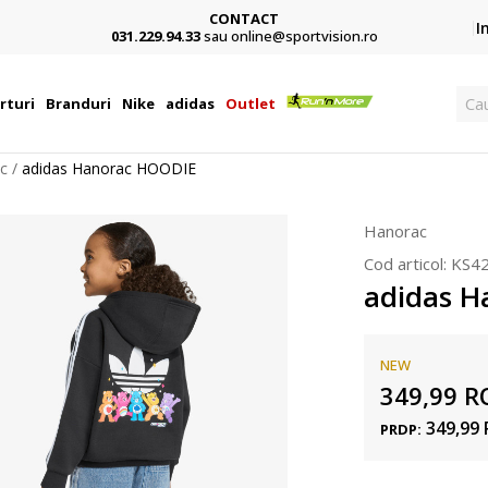
CONTACT
Card,
I
031.229.94.33
sau online@sportvision.ro
Ca
rturi
Branduri
Nike
adidas
Outlet
c
adidas Hanorac HOODIE
Hanorac
Cod articol:
KS4
adidas 
NEW
349,99
R
349,99
PRDP: