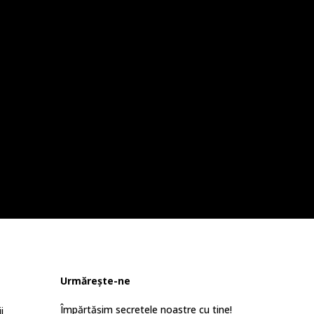
Urmărește-ne
Împărtășim secretele noastre cu tine!
i