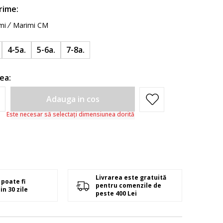
rime:
mi
Marimi CM
4-5a.
5-6a.
7-8a.
ea:
Adauga in cos
Este necesar să selectați dimensiunea dorită
Livrarea este gratuită
poate fi
pentru comenzile de
in 30 zile
peste 400 Lei