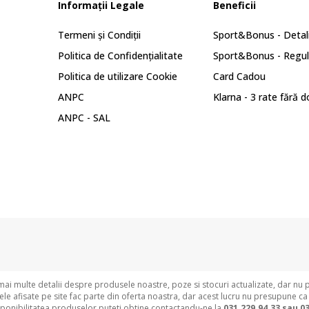
Informații Legale
Beneficii
Termeni și Condiții
Sport&Bonus - Detali
Politica de Confidențialitate
Sport&Bonus - Regu
Politica de utilizare Cookie
Card Cadou
ANPC
Klarna - 3 rate fără 
ANPC - SAL
i multe detalii despre produsele noastre, poze si stocuri actualizate, dar nu 
e afisate pe site fac parte din oferta noastra, dar acest lucru nu presupune ca
sponibilitatea produselor puteti obtine contactandu-ne la
031.229.94.33 sau
03