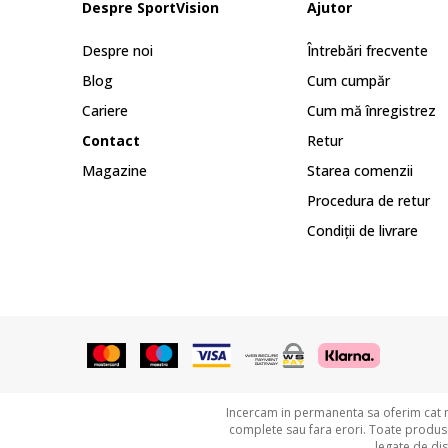
Despre SportVision
Ajutor
Despre noi
Întrebări frecvente
Blog
Cum cumpăr
Cariere
Cum mă înregistrez
Contact
Retur
Magazine
Starea comenzii
Procedura de retur
Condiții de livrare
Incercam in permanenta sa oferim cat ma
complete sau fara erori. Toate produsel
legate de di