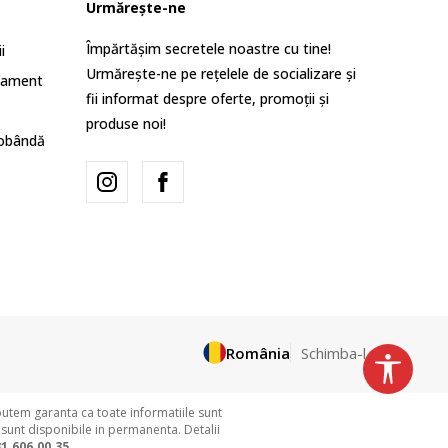
Urmărește-ne
Împărtășim secretele noastre cu tine!
i
Urmărește-ne pe rețelele de socializare și
lament
fii informat despre oferte, promoții și
produse noi!
dobândă
România
Schimba-l
putem garanta ca toate informatiile sunt
 sunt disponibile in permanenta. Detalii
1.606.00.35.