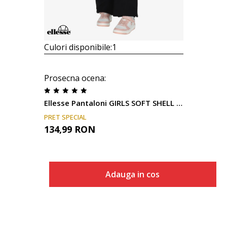
Culori disponibile:
1
Prosecna ocena
:
Ellesse Pantaloni GIRLS SOFT SHELL PANTS
PRET SPECIAL
134,99
RON
Adauga in cos
Marime
Adauga in cos
10Y