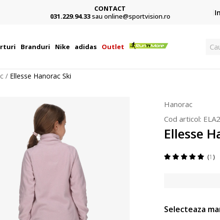
CONTACT
Card,
I
031.229.94.33
sau online@sportvision.ro
Ca
rturi
Branduri
Nike
adidas
Outlet
c
Ellesse Hanorac Ski
Hanorac
Cod articol:
ELA
Ellesse H
1
Selecteaza ma