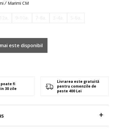
mi
Marimi CM
12a.
9-10a.
7-8a.
3-4a.
5-6a.
mai este disponibil
Livrarea este gratuită
poate fi
pentru comenzile de
in 30 zile
peste 400 Lei
us