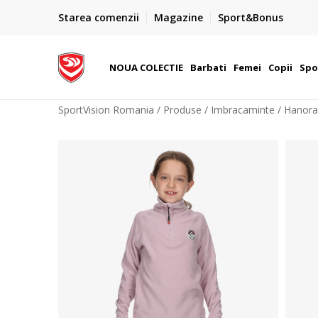
PLATA CU CARDUL
Starea comenzii
Magazine
Sport&Bonus
Plateste cu cardul in siguranta prin WSPay - Visa, Master
 Lei
Maestro
NOUA COLECTIE
Barbati
Femei
Copii
Spo
SportVision Romania
Produse
Imbracaminte
Hanora