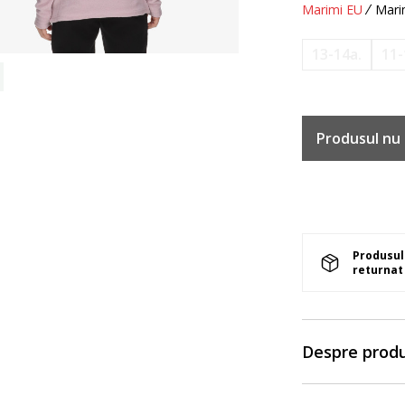
Marimi EU
Mari
13-14a.
11-
Produsul nu 
Produsul 
returnat 
Despre prod