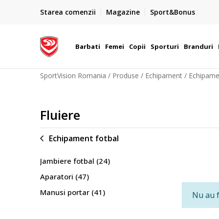
PLATA CU CARDUL
Starea comenzii
Magazine
Sport&Bonus
Plateste cu cardul in siguranta prin WSPay - Visa, Master
 Lei
Maestro
Barbati
Femei
Copii
Sporturi
Branduri
SportVision Romania
Produse
Echipament
Echipame
Fluiere
Echipament fotbal
Jambiere fotbal
(24)
Aparatori
(47)
Manusi portar
(41)
Nu au f