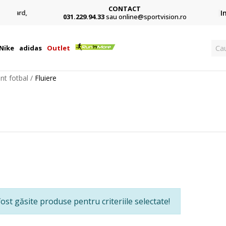
CONTACT
Card,
I
031.229.94.33
sau online@sportvision.ro
Cau
Nike
adidas
Outlet
nt fotbal
Fluiere
ost găsite produse pentru criteriile selectate!