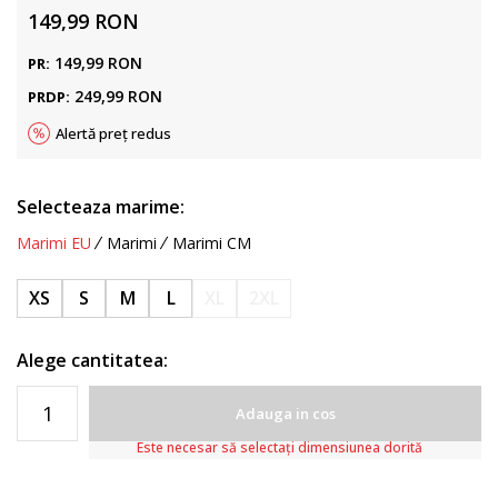
149,99
RON
149,99
RON
PR:
249,99
RON
PRDP:
Alertă preț redus
Selecteaza marime:
Marimi EU
Marimi
Marimi CM
XS
S
M
L
XL
2XL
Alege cantitatea:
Adauga in cos
Este necesar să selectați dimensiunea dorită