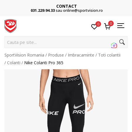
CONTACT
031.229.94.33
sau online@sportvision.ro
0
0
Cauta pe site...
SportVision Romania
Produse
Imbracaminte
Toti colantii
Colanti
Nike Colanti Pro 365