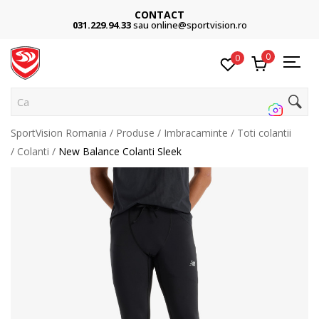
CONTACT
031.229.94.33
sau online@sportvision.ro
0
0
Caut
SportVision Romania
Produse
Imbracaminte
Toti colantii
Colanti
New Balance Colanti Sleek