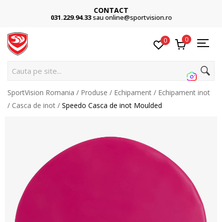
CONTACT
031.229.94.33
sau online@sportvision.ro
0
0
Cauta pe site...
SportVision Romania
Produse
Echipament
Echipament inot
Casca de inot
Speedo Casca de inot Moulded