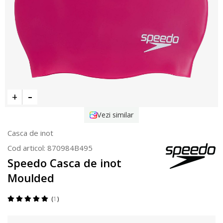
Vezi similar
Casca de inot
Cod articol:
870984B495
Speedo Casca de inot
Moulded
1