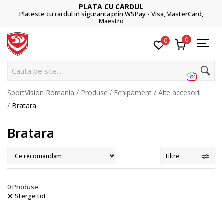
PLATA CU CARDUL
Plateste cu cardul in siguranta prin WSPay - Visa, MasterCard,
Maestro
0
0
Cauta pe site...
SportVision Romania
Produse
Echipament
Alte accesorii
Bratara
Bratara
Filtre
0
Produse
Sterge tot