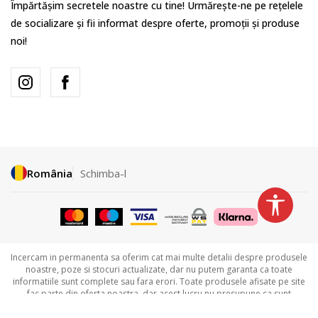
Împărtășim secretele noastre cu tine! Urmărește-ne pe rețelele
de socializare și fii informat despre oferte, promoții și produse
noi!
România
Schimba-l
Incercam in permanenta sa oferim cat mai multe detalii despre produsele
noastre, poze si stocuri actualizate, dar nu putem garanta ca toate
informatiile sunt complete sau fara erori. Toate produsele afisate pe site
fac parte din oferta noastra, dar acest lucru nu presupune ca sunt
disponibile in permanenta. Detalii legate de disponibilitatea produselor
puteti obtine contactandu-ne la
031.229.94.33 sau
031.606.00.35.