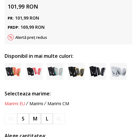
101,99
RON
101,99
RON
PR:
169,99
RON
PRDP:
Alertă preț redus
Disponibil in mai multe culori:
Selecteaza marime:
Marimi EU
Marimi
Marimi CM
XS
S
M
L
XL
Alege cantitatea: