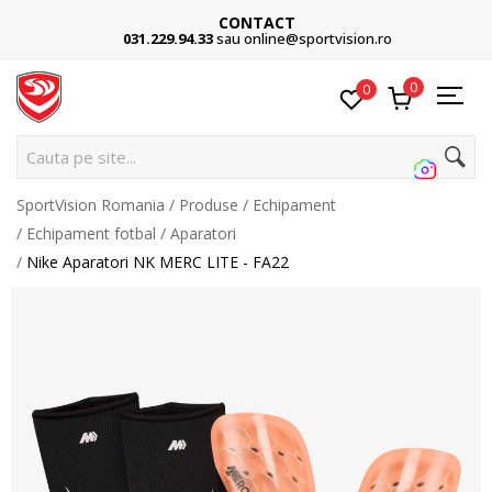
CONTACT
031.229.94.33
sau online@sportvision.ro
0
0
Cauta pe site...
SportVision Romania
Produse
Echipament
Echipament fotbal
Aparatori
Nike Aparatori NK MERC LITE - FA22