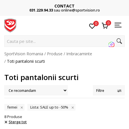
CONTACT
031.229.94.33
sau online@sportvision.ro
0
0
Cauta pe site...
SportVision Romania
Produse
Imbracaminte
Toti pantalonii scurti
Toti pantalonii scurti
Filtre
femei
Lista: SALE up to -50%
8
Produse
Sterge tot