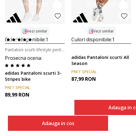
Brzi Pregled
Brzi Pregled
Vezi similar
Vezi similar
Culori disponibile:
1
Culori disponibile:
1
Pantaloni scurti lifestyle pentru femei
adidas Pantaloni scurti All
Prosecna ocena
:
Season
PRET SPECIAL
adidas Pantaloni scurti 3-
87,99
RON
Stripes bike
PRET SPECIAL
89,99
RON
Adauga in c
Adauga in cos