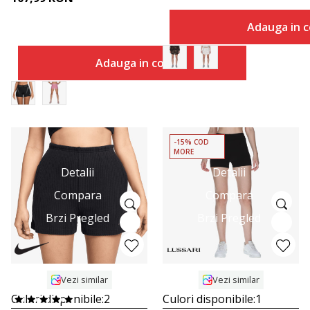
Adauga in c
Adauga in cos
-15% COD
MORE
Detalii
Detalii
Compara
Compara
Brzi Pregled
Brzi Pregled
Vezi similar
Vezi similar
Culori disponibile:
2
Culori disponibile:
1