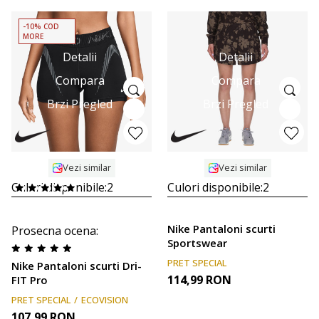
-10% COD
MORE
Detalii
Detalii
Compara
Compara
Brzi Pregled
Brzi Pregled
Vezi similar
Vezi similar
Culori disponibile:
2
Culori disponibile:
2
Nike Pantaloni scurti
Prosecna ocena
:
Sportswear
PRET SPECIAL
Nike Pantaloni scurti Dri-
114,99
RON
FIT Pro
PRET SPECIAL
ECOVISION
107,99
RON