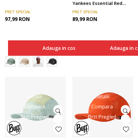
Yankees Essential Red
39THIRTY Cap
PRET SPECIAL
PRET SPECIAL
97,99
RON
89,99
RON
Adauga in cos
Adauga in c
Detalii
Detalii
Compara
Compara
Brzi Pregled
Brzi Pregled