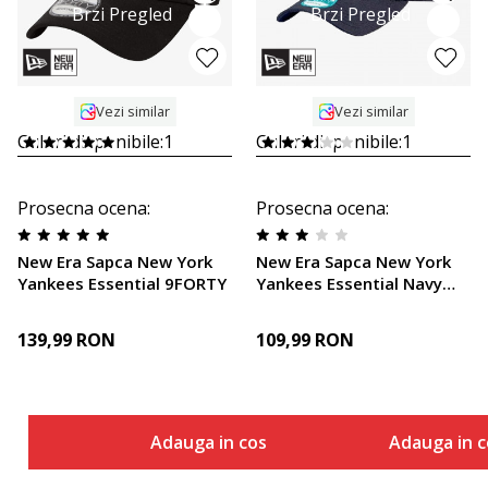
Brzi Pregled
Brzi Pregled
Vezi similar
Vezi similar
Culori disponibile:
1
Culori disponibile:
1
Prosecna ocena
:
Prosecna ocena
:
New Era Sapca New York
New Era Sapca New York
Yankees Essential 9FORTY
Yankees Essential Navy
9FORTY Cap
139,99
RON
109,99
RON
Adauga in cos
Adauga in c