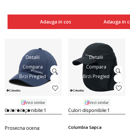
Adauga in cos
Adauga in c
Detalii
Detalii
Compara
Compara
Brzi Pregled
Brzi Pregled
Vezi similar
Vezi similar
Culori disponibile:
1
Culori disponibile:
1
Columbia Sapca
Prosecna ocena
: