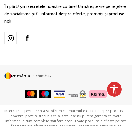
Împărtășim secretele noastre cu tine! Urmărește-ne pe rețelele
de socializare și fii informat despre oferte, promoții și produse
noi!
România
Schimba-l
Incercam in permanenta sa oferim cat mai multe detalii despre produsele
noastre, poze si stocuri actualizate, dar nu putem garanta ca toate
informatiile sunt complete sau fara erori. Toate produsele afisate pe site
fac parte din oferta noastra, dar acest lucru nu presupune ca sunt
disponibile in permanenta. Detalii legate de disponibilitatea produselor