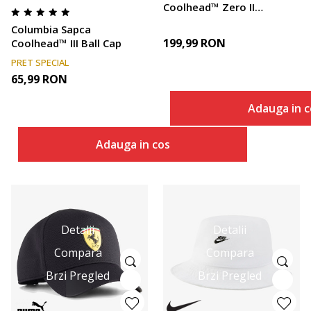
Coolhead™ Zero II
Cachalot
Columbia Sapca
199,99
RON
Coolhead™ III Ball Cap
PRET SPECIAL
65,99
RON
Adauga in c
Adauga in cos
Detalii
Detalii
Compara
Compara
Brzi Pregled
Brzi Pregled