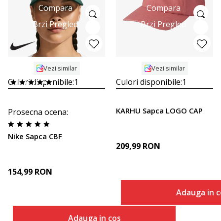
Compara
Compara
Brzi Pregled
Brzi Pregled
Vezi similar
Vezi similar
Culori disponibile:
1
Culori disponibile:
1
KARHU Sapca LOGO CAP
Prosecna ocena
:
Nike Sapca CBF
209,99
RON
154,99
RON
Adauga in c
Adauga in cos