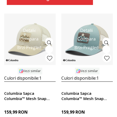
Detalii
Detalii
Compara
Compara
Brzi Pregled
Brzi Pregled
Vezi similar
Vezi similar
Culori disponibile:
1
Culori disponibile:
1
Columbia Sapca
Columbia Sapca
Columbia™ Mesh Snap
Columbia™ Mesh Snap
Back - High
Back - High
159,99
RON
159,99
RON