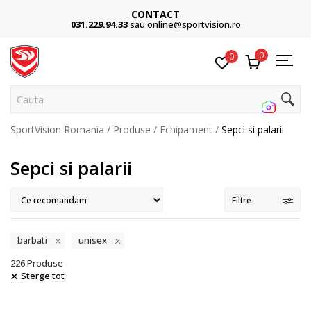
Cumpără acum, plateste mai târziu
3 rate fără dobândă fără card de credit cu Klarna
0
0
Cauta pe site.
SportVision Romania
Produse
Echipament
Sepci si palarii
Sepci si palarii
Filtre
barbati
unisex
226
Produse
Sterge tot