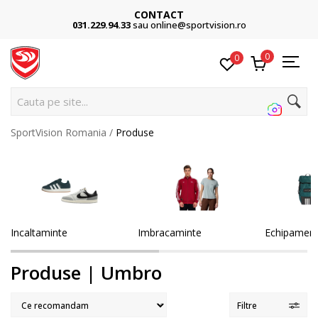
CONTACT
031.229.94.33
sau online@sportvision.ro
0
0
Cau
SportVision Romania
Produse
Incaltaminte
Imbracaminte
Echipamen
Produse | Umbro
Filtre