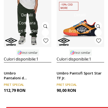
-10% COD
MORE
Detalii
Detalii
Compara
Compara
Brzi Pregled
Brzi Pregled
Vezi similar
Vezi similar
Culori disponibile:
1
Culori disponibile:
1
Umbro
Umbro Pantofi Sport Star
Pantaloni de
TF Jr.
trening Retro
PRET SPECIAL
PRET SPECIAL
112,79
RON
90,00
RON