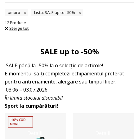
umbro
Lista: SALE up to -50%
12
Produse
Sterge tot
SALE up to -50%
SALE până la -50% la o selecție de articole!
E momentul să-ți completezi echipamentul preferat
pentru antrenamente, alergare sau timpul liber.
03.06 – 03.07.2026
În limita stocului disponibil.
Sport la cumpărături!
-10% COD
MORE
Detalii
Detalii