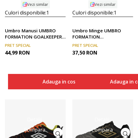
Vezi similar
Vezi similar
Culori disponibile:
1
Culori disponibile:
1
Umbro Manusi UMBRO
Umbro Minge UMBRO
FORMATION GOALKEEPER
FORMATION
GLOVE - JNR
RECREATIONAL
PRET SPECIAL
PRET SPECIAL
44,99
RON
37,50
RON
Adauga in cos
Adauga in c
Detalii
Detalii
Compara
Compara